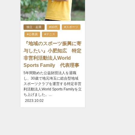
独立・起業
#30代
#スポーツ
#公務員
#テニス
『地域のスポーツ振興に寄
与したい』小肥知広 特定
非営利活動法人World
Sports Family 代表理事
5年間勤めた公益財団法人を退職
し、30歳で地元埼玉に総合型地域
スポーツクラブを運営する特定非営
利活動法人World Sports Familyを立
ち上げました。...
2023.10.02