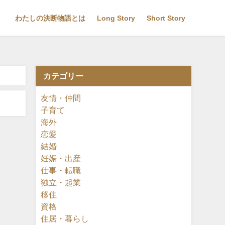
わたしの決断物語とは
Long Story
Short Story
カテゴリー
友情・仲間
子育て
海外
恋愛
結婚
妊娠・出産
仕事・転職
独立・起業
移住
資格
住居・暮らし