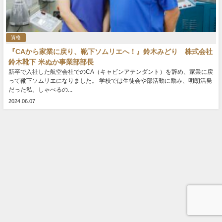
資格
『CAから家業に戻り、靴下ソムリエへ！』鈴木みどり 株式会社
鈴木靴下 米ぬか事業部部長
新卒で入社した航空会社でのCA（キャビンアテンダント）を辞め、家業に戻
って靴下ソムリエになりました。 学校では生徒会や部活動に励み、明朗活発
だった私。しゃべるの...
2024.06.07