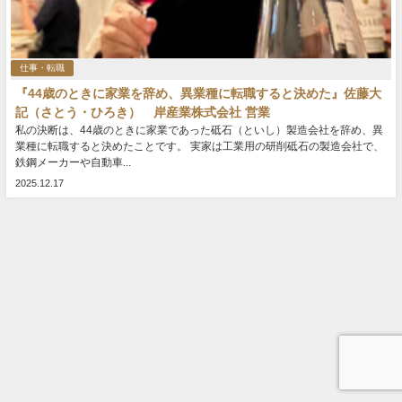
仕事・転職
『44歳のときに家業を辞め、異業種に転職すると決めた』佐藤大
記（さとう・ひろき） 岸産業株式会社 営業
私の決断は、44歳のときに家業であった砥石（といし）製造会社を辞め、異
業種に転職すると決めたことです。 実家は工業用の研削砥石の製造会社で、
鉄鋼メーカーや自動車...
2025.12.17