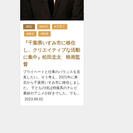
移住
#40代
#子育て
#移住
#映画
『千葉県いすみ市に移住
し、クリエイティブな活動
に集中』松田圭太 映画監
督
プライベートと仕事のバランスを見
直したい。そう考え、2021年に東
京から千葉県いすみ市に移住しまし
た。 子どもの頃は特撮系のテレビ
番組やアニメが好きでした。でも...
2023.06.02