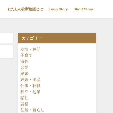
わたしの決断物語とは
Long Story
Short Story
カテゴリー
友情・仲間
子育て
海外
恋愛
結婚
妊娠・出産
仕事・転職
独立・起業
移住
資格
住居・暮らし