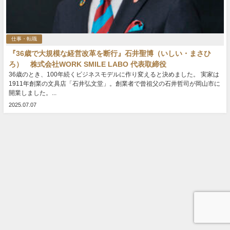
仕事・転職
『36歳で大規模な経営改革を断行』石井聖博（いしい・まさひ
ろ） 株式会社WORK SMILE LABO 代表取締役
36歳のとき、100年続くビジネスモデルに作り変えると決めました。 実家は
1911年創業の文具店「石井弘文堂」。創業者で曾祖父の石井哲司が岡山市に
開業しました。...
2025.07.07