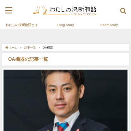
わたしの決断物語とは
Long Story
Short Story
ホーム
記事一覧
OA機器
OA機器の記事一覧