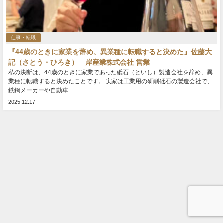
仕事・転職
『44歳のときに家業を辞め、異業種に転職すると決めた』佐藤大
記（さとう・ひろき） 岸産業株式会社 営業
私の決断は、44歳のときに家業であった砥石（といし）製造会社を辞め、異
業種に転職すると決めたことです。 実家は工業用の研削砥石の製造会社で、
鉄鋼メーカーや自動車...
2025.12.17