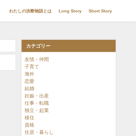
わたしの決断物語とは
Long Story
Short Story
カテゴリー
友情・仲間
子育て
海外
恋愛
結婚
妊娠・出産
仕事・転職
独立・起業
移住
資格
住居・暮らし