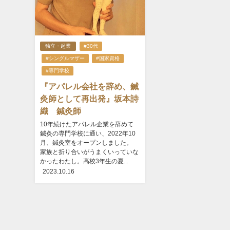
独立・起業
#30代
#シングルマザー
#国家資格
#専門学校
『アパレル会社を辞め、鍼
灸師として再出発』坂本詩
織 鍼灸師
10年続けたアパレル企業を辞めて
鍼灸の専門学校に通い、2022年10
月、鍼灸室をオープンしました。
家族と折り合いがうまくいっていな
かったわたし。高校3年生の夏...
2023.10.16