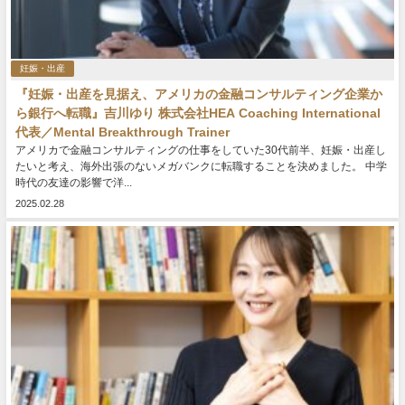
妊娠・出産
『妊娠・出産を見据え、アメリカの金融コンサルティング企業か
ら銀行へ転職』吉川ゆり 株式会社HEA Coaching International
代表／Mental Breakthrough Trainer
アメリカで金融コンサルティングの仕事をしていた30代前半、妊娠・出産し
たいと考え、海外出張のないメガバンクに転職することを決めました。 中学
時代の友達の影響で洋...
2025.02.28