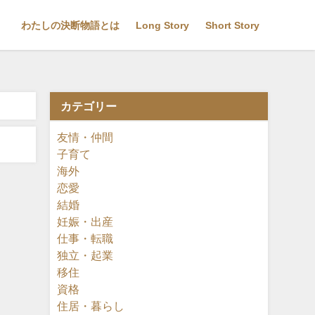
わたしの決断物語とは
Long Story
Short Story
カテゴリー
友情・仲間
子育て
海外
恋愛
結婚
妊娠・出産
仕事・転職
独立・起業
移住
資格
住居・暮らし