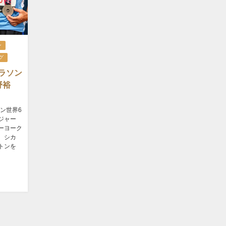
ン
グ
ラソン
岡野裕
ソン世界6
ジャー
ーヨーク
、シカ
トンを