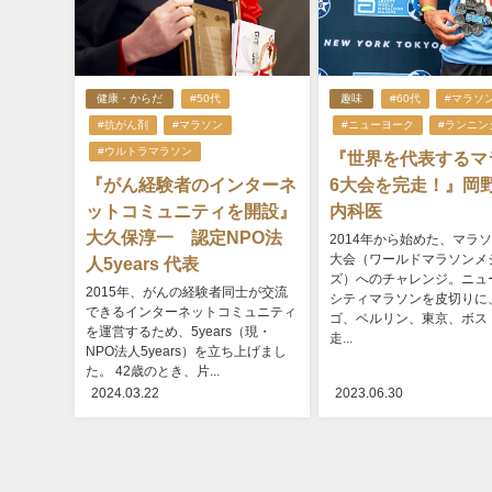
健康・からだ
#50代
趣味
#60代
#マラソ
#抗がん剤
#マラソン
#ニューヨーク
#ランニン
#ウルトラマラソン
『世界を代表するマ
『がん経験者のインターネ
6大会を完走！』
ットコミュニティを開設』
内科医
大久保淳一 認定NPO法
2014年から始めた、マラ
大会（ワールドマラソンメ
人5years 代表
ズ）へのチャレンジ。ニュ
2015年、がんの経験者同士が交流
シティマラソンを皮切りに
できるインターネットコミュニティ
ゴ、ベルリン、東京、ボス
を運営するため、5years（現・
走...
NPO法人5years）を立ち上げまし
た。 42歳のとき、片...
2024.03.22
2023.06.30