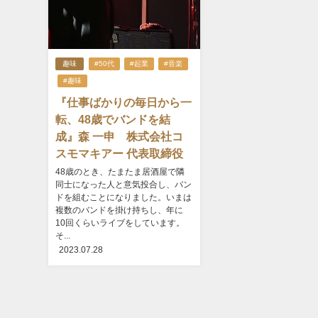
趣味
#50代
#起業
#音楽
#趣味
『仕事ばかりの毎日から一
転、48歳でバンドを結
成』森 一申 株式会社コ
スモマキアー 代表取締役
48歳のとき、たまたま居酒屋で隣
同士になった人と意気投合し、バン
ドを組むことになりました。いまは
複数のバンドを掛け持ちし、年に
10回くらいライブをしています。
そ...
2023.07.28