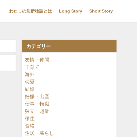
わたしの決断物語とは
Long Story
Short Story
カテゴリー
友情・仲間
子育て
海外
恋愛
結婚
妊娠・出産
仕事・転職
独立・起業
移住
資格
住居・暮らし