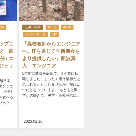
転職
仕事・転職
#30代
#転職
#ボランティア
#IT
ップエ
『高校教師からエンジニア
之 富
へ。ITを通じて学習機会を
 / エ
より提供したい』難波真
ジェリ
人 エンジニア
5年前に教員を辞めて、IT企業に転
職しました。まったく違う業界だと
舗日本
思われるかもしれませんが、軸は1
エンジニ
つだと思っています。 もともと数
 小学1
学が大好きで、中学・高校時代は...
を食べる
た...
2023.02.10