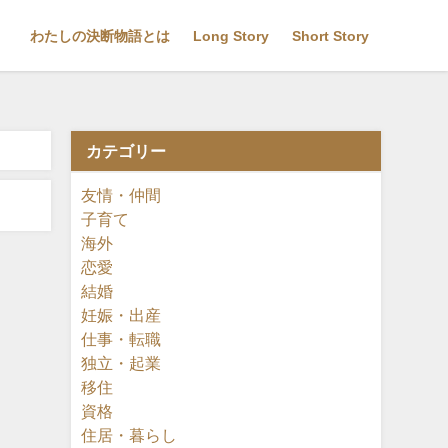
わたしの決断物語とは
Long Story
Short Story
カテゴリー
友情・仲間
子育て
海外
恋愛
結婚
妊娠・出産
仕事・転職
独立・起業
移住
資格
住居・暮らし