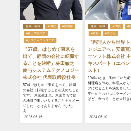
仕事・転職
#50代
#静岡県
仕事・転職
#20代
#
#青山学院大学
#資格
#手に職
#システムエンジニア
『料理人から世界ト
『57歳、はじめて東京を
ンジニアへ』安斎寛
出て、静岡の会社に転職す
士ソフト株式会社 主任
ることを決断』林田敏之
キスパート（エバン
鈴与システムテクノロジー
スト）
株式会社 代表取締役社長
19歳のとき、勤めていた老
料理店を辞め、料理人から
57歳ではじめて東京を出て、静岡
アになることを決めました。
の会社に転職することを決めたこと
年生からおやつにラーメン
です。 東京生まれ、東京育ちで他
ほど、食べることが大好きだっ
の地域で働いたりすることをイメー
ジしたことはありませんでした。
高...
2025.06.16
2024.05.10