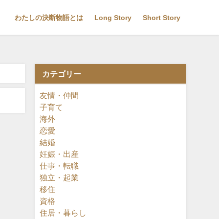
わたしの決断物語とは
Long Story
Short Story
カテゴリー
友情・仲間
子育て
海外
恋愛
結婚
妊娠・出産
仕事・転職
独立・起業
移住
資格
住居・暮らし