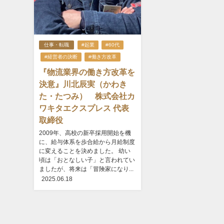
仕事・転職
#起業
#60代
#経営者の決断
#働き方改革
『物流業界の働き方改革を
決意』川北辰実（かわき
た・たつみ） 株式会社カ
ワキタエクスプレス 代表
取締役
2009年、高校の新卒採用開始を機
に、給与体系を歩合給から月給制度
に変えることを決めました。 幼い
頃は「おとなしい子」と言われてい
ましたが、将来は「冒険家になり...
2025.06.18