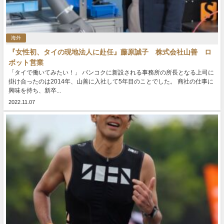
海外
『女性初、タイの現地法人に赴任』藤原誠子 株式会社山善 ロ
ボット営業
「タイで働いてみたい！」 バンコクに新設される事務所の所長となる上司に
掛け合ったのは2014年、山善に入社して5年目のことでした。 商社の仕事に
興味を持ち、新卒...
2022.11.07