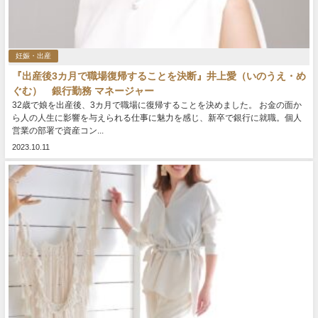
妊娠・出産
『出産後3カ月で職場復帰することを決断』井上愛（いのうえ・め
ぐむ） 銀行勤務 マネージャー
32歳で娘を出産後、3カ月で職場に復帰することを決めました。 お金の面か
ら人の人生に影響を与えられる仕事に魅力を感じ、新卒で銀行に就職。個人
営業の部署で資産コン...
2023.10.11