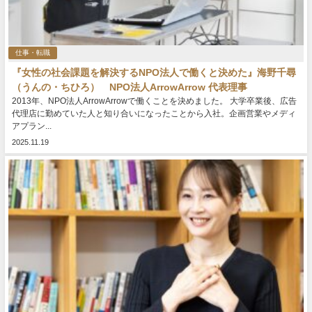
仕事・転職
『女性の社会課題を解決するNPO法人で働くと決めた』海野千尋
（うんの・ちひろ） NPO法人ArrowArrow 代表理事
2013年、NPO法人ArrowArrowで働くことを決めました。 大学卒業後、広告
代理店に勤めていた人と知り合いになったことから入社。企画営業やメディ
アプラン...
2025.11.19