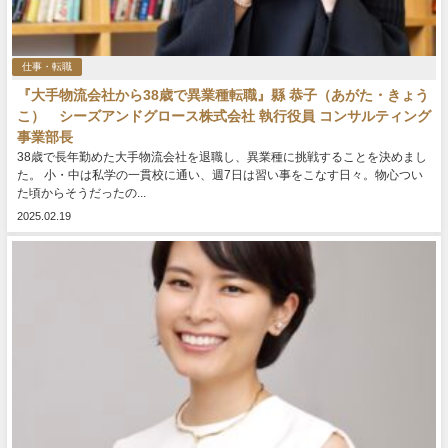
仕事・転職
『大手物流会社から38歳で異業種転職』縣 恭子（あがた・きょう
こ） シーズアンドグロース株式会社 執行役員 コンサルティング
事業部長
38歳で長年勤めた大手物流会社を退職し、異業種に挑戦することを決めまし
た。 小・中は私学の一貫校に通い、週7日は習い事をこなす日々。物心つい
た頃からそうだったの...
2025.02.19