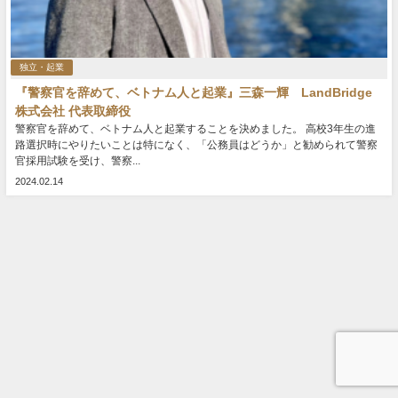
独立・起業
『警察官を辞めて、ベトナム人と起業』三森一輝 LandBridge
株式会社 代表取締役
警察官を辞めて、ベトナム人と起業することを決めました。 高校3年生の進
路選択時にやりたいことは特になく、「公務員はどうか」と勧められて警察
官採用試験を受け、警察...
2024.02.14