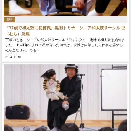
趣味
『77歳で和太鼓に初挑戦』黒羽トミ子 シニア和太鼓サークル 邑
（むら）所属
77歳のとき、シニアの和太鼓サークル「邑」に入り、趣味で和太鼓を始めま
した。 1941年生まれの私が育った時代は、女性は結婚したら仕事を辞める
のが当たり前。でも...
2024.08.30