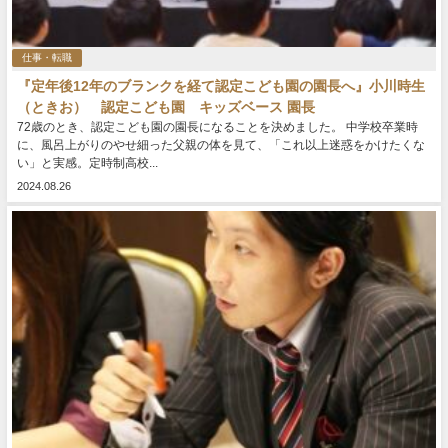
仕事・転職
『定年後12年のブランクを経て認定こども園の園長へ』小川時生
（ときお） 認定こども園 キッズベース 園長
72歳のとき、認定こども園の園長になることを決めました。 中学校卒業時
に、風呂上がりのやせ細った父親の体を見て、「これ以上迷惑をかけたくな
い」と実感。定時制高校...
2024.08.26