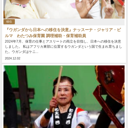
移住
『ウガンダから日本への移住を決意』ナッスーナ・ジャリア・ビ
ルマ わたつみ保育園 調理補助・保育補助員
2024年7月、保育の仕事とアスリートの両⽴を⽬指し、⽇本への移住を決意
しました。 私はアフリカ東部に位置するウガンダという国で生まれ育ちまし
た。ウガンダはケニ...
2024.12.02