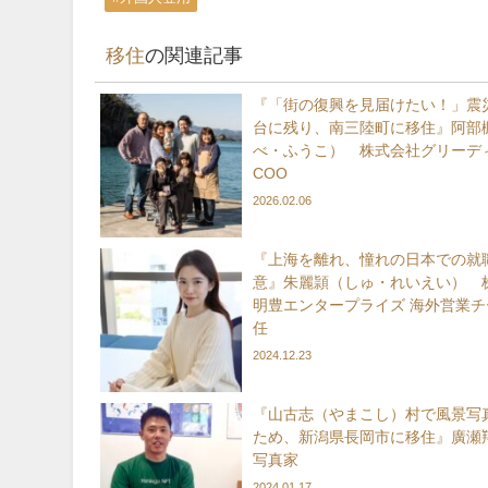
移住
の関連記事
『「街の復興を見届けたい！」震
台に残り、南三陸町に移住』阿部
べ・ふうこ） 株式会社グリーデ
COO
2026.02.06
『上海を離れ、憧れの日本での就
意』朱麗頴（しゅ・れいえい） 
明豊エンタープライズ 海外営業チ
任
2024.12.23
『山古志（やまこし）村で風景写
ため、新潟県長岡市に移住』廣瀬
写真家
2024.01.17