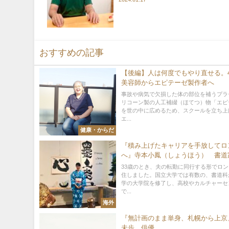
おすすめの記事
【後編】人は何度でもやり直せる。
美容師からエピテーゼ製作者へ
事故や病気で欠損した体の部位を補うプラ
リコーン製の人工補綴（ほてつ）物「エピ
を世の中に広めるため、スクールを立ち上
エ...
健康・からだ
『積み上げたキャリアを手放してロ
へ』寺本小鳳（しょうほう） 書道
33歳のとき、夫の転勤に同行する形でロ
住しました。国立大学では有数の、書道科
学の大学院を修了し、高校やカルチャーセ
で...
海外
『無計画のまま単身、札幌から上京
未歩 俳優