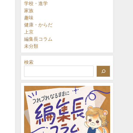
学校・進学
家族
趣味
健康・からだ
上京
編集長コラム
未分類
検索