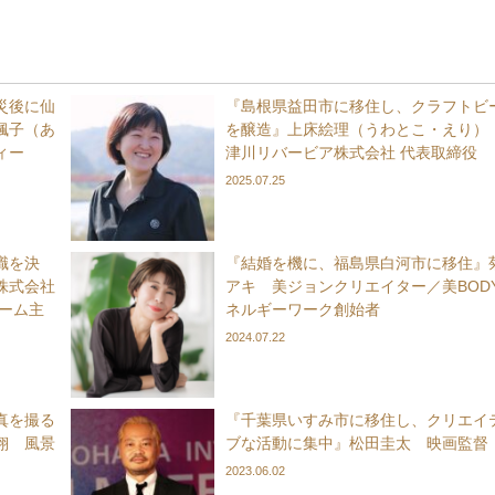
災後に仙
『島根県益田市に移住し、クラフトビ
楓子（あ
を醸造』上床絵理（うわとこ・えり）
ィー
津川リバービア株式会社 代表取締役
2025.07.25
職を決
『結婚を機に、福島県白河市に移住』
株式会社
アキ 美ジョンクリエイター／美BOD
ーム主
ネルギーワーク創始者
2024.07.22
真を撮る
『千葉県いすみ市に移住し、クリエイ
翔 風景
ブな活動に集中』松田圭太 映画監督
2023.06.02