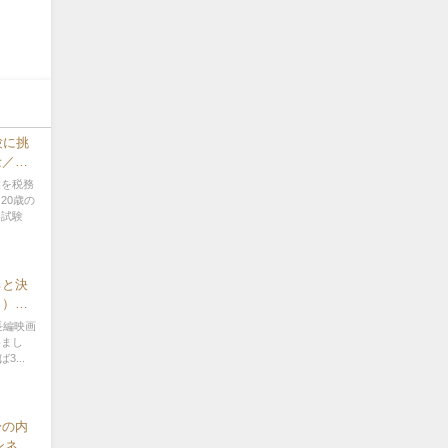
験に挑
士／
業を税務
20歳の
格試験
ると決
ひこ）
ベリーロ
長編映画
めまし
...
身の内
ンネス