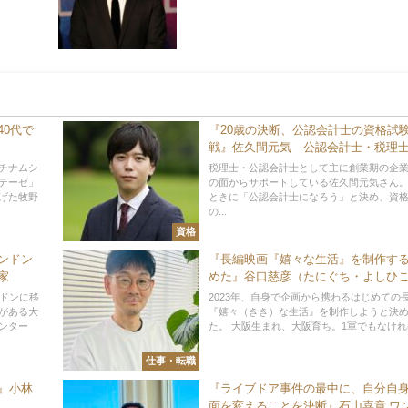
40代で
『20歳の決断、公認会計士の資格試
戦』佐久間元気 公認会計士・税理
Metax会計事務所 代表
チナムシ
税理士・公認会計士として主に創業期の企
テーゼ」
の面からサポートしている佐久間元気さん。
げた牧野
ときに「公認会計士になろう」と決め、資
の...
資格
ンドン
『長編映画『嬉々な生活』を制作す
家
めた』谷口慈彦（たにぐち・よし
映画監督／株式会社belly roll film（
ンドンに移
2023年、自身で企画から携わるはじめての
ールフィルム） 代表取締役
がある大
『嬉々（きき）な生活』を制作しようと決
ンター
た。 大阪生まれ、大阪育ち。1軍でもなければ3
仕事・転職
』小林
『ライブドア事件の最中に、自分自
面を変えることを決断』石山喜章 ワ