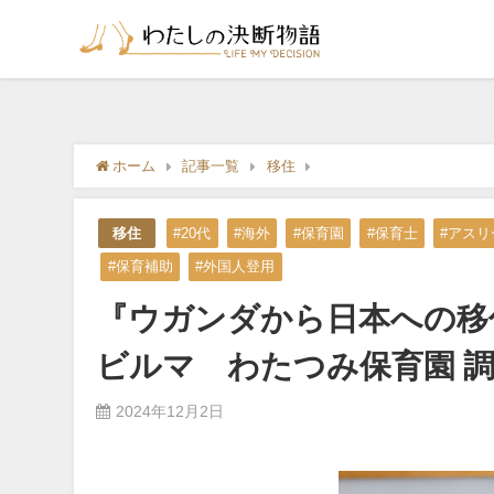
ホーム
記事一覧
移住
『ウガンダから日本への移
移住
#20代
#海外
#保育園
#保育士
#アスリ
#保育補助
#外国人登用
『ウガンダから日本への移
ビルマ わたつみ保育園 
2024年12月2日