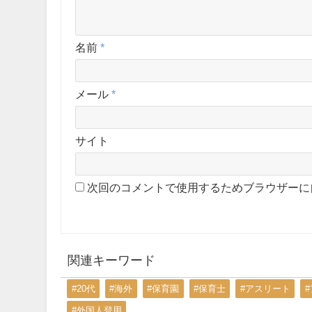
名前
*
メール
*
サイト
次回のコメントで使用するためブラウザーに
関連キーワード
#20代
#海外
#保育園
#保育士
#アスリート
#外国人登用