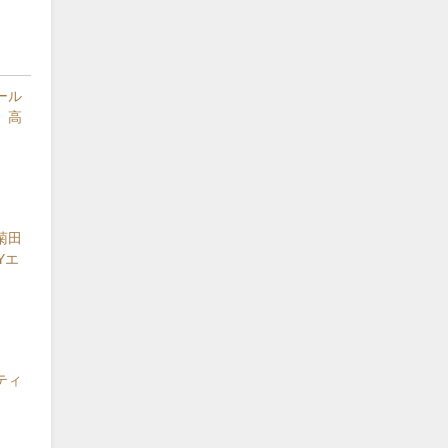
ール
 高
菊田
Yエ
ティ