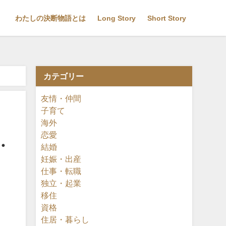
わたしの決断物語とは
Long Story
Short Story
カテゴリー
補助員
友情・仲間
子育て
海外
恋愛
・
結婚
妊娠・出産
仕事・転職
独立・起業
移住
資格
住居・暮らし