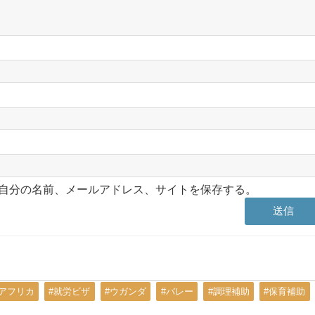
自分の名前、メールアドレス、サイトを保存する。
#アフリカ
#就労ビザ
#ウガンダ
#バレー
#調理補助
#保育補助