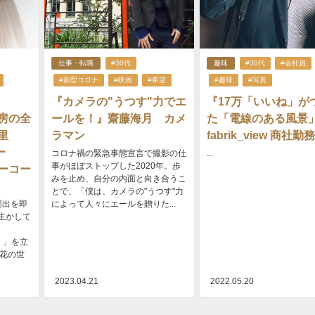
仕事・転職
#30代
趣味
#30代
#会社員
#新型コロナ
#映画
#希望
#趣味
#写真
『カメラの"うつす"力でエ
『17万「いいね」が
房の全
ールを！』齋藤海月 カメ
た「電線のある風景
悠里
ラマン
fabrik_view 商社勤
ー
コロナ禍の緊急事態宣言で撮影の仕
...
事がほぼストップした2020年。歩
ーコー
みを止め、自分の内面と向き合うこ
とで、「僕は、カメラの"うつす"力
摘出を即
によって人々にエールを贈りた...
生かして
）」を立
で花の世
2023.04.21
2022.05.20