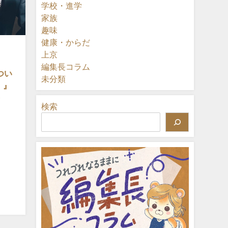
学校・進学
家族
趣味
健康・からだ
上京
編集長コラム
つい
未分類
」』
務
検索