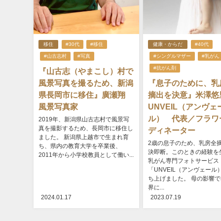
移住
#30代
#移住
健康・からだ
#40代
#山古志村
#写真
#シングルマザー
#乳がん
#抗がん剤
『山古志（やまこし）村で
風景写真を撮るため、新潟
『息子のために、乳
県長岡市に移住』廣瀬翔
摘出を決意』米澤
風景写真家
UNVEIL（アンヴェ
ル） 代表／フラワ
2019年、新潟県山古志村で風景写
真を撮影するため、長岡市に移住し
ディネーター
ました。 新潟県上越市で生まれ育
2歳の息子のため、乳房全
ち、県内の教育大学を卒業後、
決即断。このときの経験を
2011年から小学校教員として働い...
乳がん専門フォトサービス
「UNVEIL（アンヴェール
ち上げました。 母の影響
界に...
2024.01.17
2023.07.19