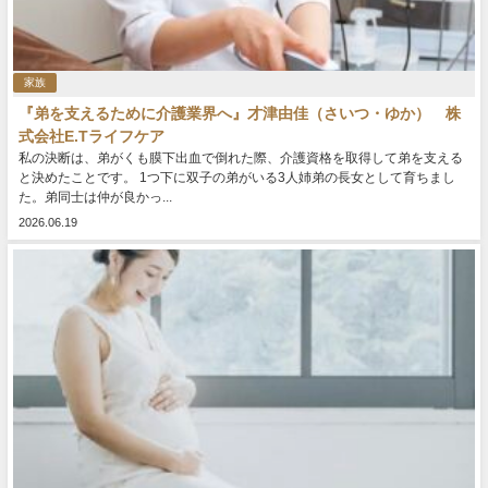
家族
『弟を支えるために介護業界へ』才津由佳（さいつ・ゆか） 株
式会社E.Tライフケア
私の決断は、弟がくも膜下出血で倒れた際、介護資格を取得して弟を支える
と決めたことです。 1つ下に双子の弟がいる3人姉弟の長女として育ちまし
た。弟同士は仲が良かっ...
2026.06.19