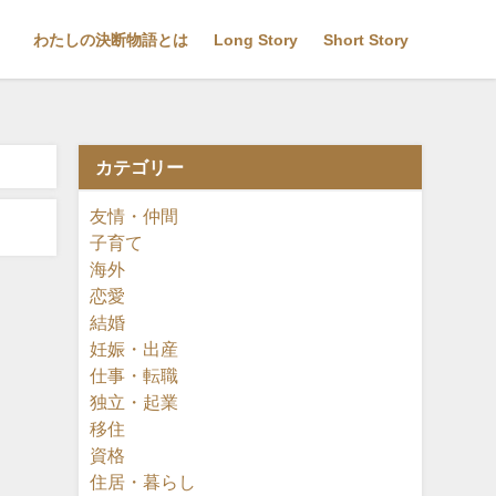
わたしの決断物語とは
Long Story
Short Story
カテゴリー
友情・仲間
子育て
海外
恋愛
結婚
妊娠・出産
仕事・転職
独立・起業
移住
資格
住居・暮らし