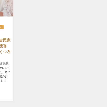
ン
古民家
井優香
くつろ
に古民家
サロンく
た。ネイ
製のジ
しして