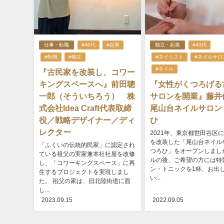
仕事・転職
#40代
#起業
独立・起業
#40代
#転職
#独立
#ネイリスト
#ネイルサロ
#ネイル
『古民家を改装し、コワー
キングスペースへ』前田聰
『女性がくつろげる
一郎（そういちろう） 株
サロンを開業』藤
式会社Idea Craft代表取締
尾山台ネイルサロン
役／戦略デザイナー／ディ
ひ
レクター
2021年、東京都世田谷区
を改装した「尾山台ネイル
「ふくいの伝統的民家」に認定され
つろひ」をオープンしまし
ている祖父の実家兼本社社屋を改修
ルの後、ご希望の方には特
し、「コワーキングスペース」に再
ン・トニックを1杯、お出
生するプロジェクトを実現しまし
い...
た。 祖父の家は、旧北陸街道に面
し...
2023.09.15
2022.09.05