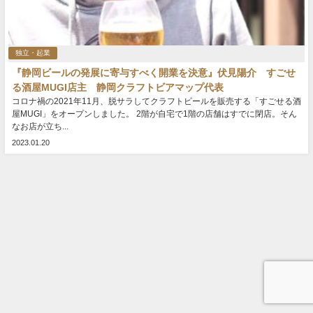
独立・起業
『静岡ビールの発展に寄与すべく開業を決意』伏見陽介 すごせ
る酒屋MUGI店主 静岡クラフトビアマップ代表
コロナ禍の2021年11月、脱サラしてクラフトビールを販売する「すごせる酒
屋MUGI」をオープンしました。 2階が自宅で1階の店舗はすでに閉店。そん
なお店が立ち...
2023.01.20