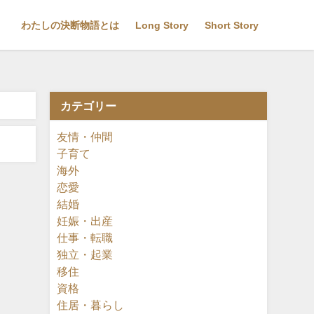
わたしの決断物語とは
Long Story
Short Story
カテゴリー
友情・仲間
子育て
海外
恋愛
結婚
妊娠・出産
仕事・転職
独立・起業
移住
資格
住居・暮らし