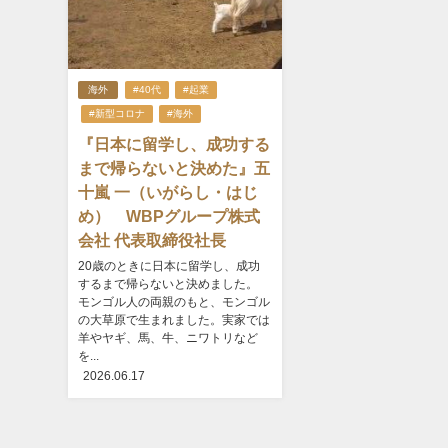
海外
#40代
#起業
#新型コロナ
#海外
『日本に留学し、成功する
まで帰らないと決めた』五
十嵐 一（いがらし・はじ
め） WBPグループ株式
会社 代表取締役社長
20歳のときに日本に留学し、成功
するまで帰らないと決めました。
モンゴル人の両親のもと、モンゴル
の大草原で生まれました。実家では
羊やヤギ、馬、牛、ニワトリなど
を...
2026.06.17