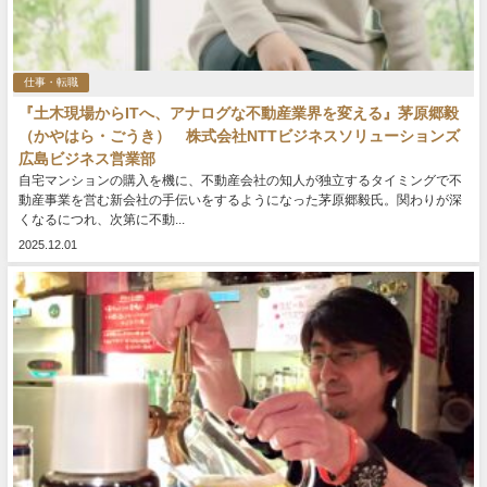
仕事・転職
『土木現場からITへ、アナログな不動産業界を変える』茅原郷毅
（かやはら・ごうき） 株式会社NTTビジネスソリューションズ
広島ビジネス営業部
自宅マンションの購入を機に、不動産会社の知人が独立するタイミングで不
動産事業を営む新会社の手伝いをするようになった茅原郷毅氏。関わりが深
くなるにつれ、次第に不動...
2025.12.01