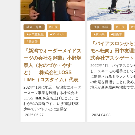
独立・起業
#30代
仕事・転職
#30代
#
#異業種転職
#アパレル
#新潟県
#自衛隊
#美容師
『バイアスロンから
『新潟でオーダーメイドス
モへ転向』田中友理
ーツの会社を起業』小野塚
式会社アスクゲート
泰人（おのづか・やす
2022年4月、バイアスロ
し、スキーモの選手として2
と） 株式会社LOSS
に開催されるミラノオリン
TIME（ロスタイム）代表
の出場を目指すことに決め
2024年1月に地元・新潟市にオーダ
地元が新潟県南魚沼市で雪..
ースーツ事業を展開する株式会社
LOSS TIMEを立ち上げたこと。こ
れが私の決断です。 幼少期は野球
少年でアパレルとは無縁な...
2025.06.27
2024.04.08