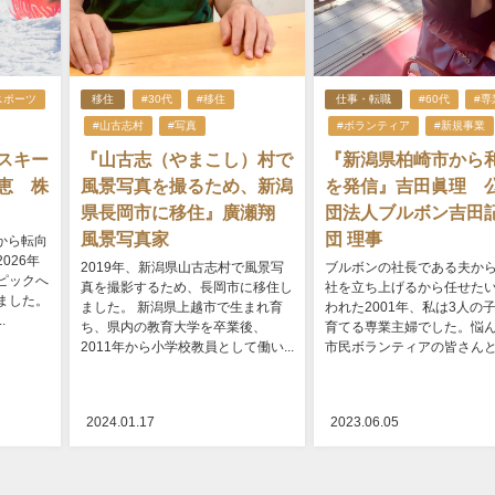
スポーツ
移住
#30代
#移住
仕事・転職
#60代
#専
#山古志村
#写真
#ボランティア
#新規事業
スキー
『山古志（やまこし）村で
『新潟県柏崎市から
恵 株
風景写真を撮るため、新潟
を発信』吉田眞理 
県長岡市に移住』廣瀬翔
団法人ブルボン吉田
風景写真家
団 理事
ンから転向
026年
2019年、新潟県山古志村で風景写
ブルボンの社長である夫か
ピックへ
真を撮影するため、長岡市に移住し
社を立ち上げるから任せた
ました。
ました。 新潟県上越市で生まれ育
われた2001年、私は3人の
.
ち、県内の教育大学を卒業後、
育てる専業主婦でした。悩
2011年から小学校教員として働い...
市民ボランティアの皆さんとと
2024.01.17
2023.06.05