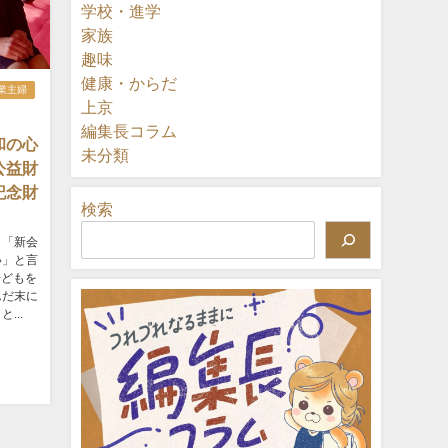
学校・進学
家族
趣味
健康・からだ
業主婦
上京
編集長コラム
和の心
未分類
公益財
記念財
検索
ら「新会
い」と言
子どもを
んだ末に
...