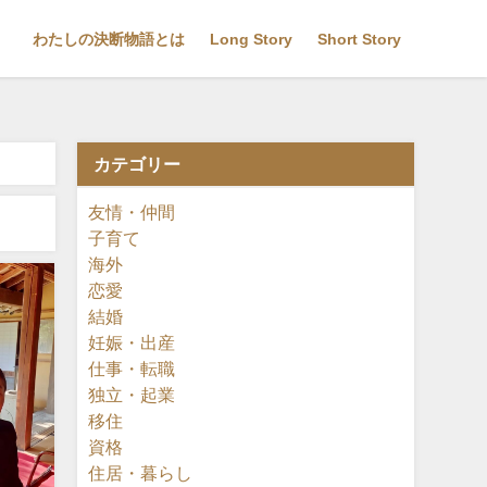
わたしの決断物語とは
Long Story
Short Story
カテゴリー
友情・仲間
子育て
海外
恋愛
結婚
妊娠・出産
仕事・転職
独立・起業
移住
資格
住居・暮らし