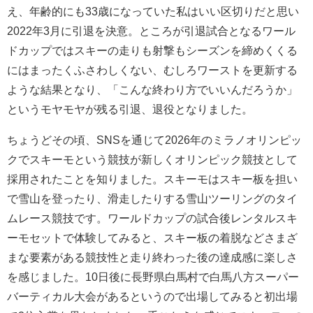
え、年齢的にも33歳になっていた私はいい区切りだと思い
2022年3月に引退を決意。ところが引退試合となるワール
ドカップではスキーの走りも射撃もシーズンを締めくくる
にはまったくふさわしくない、むしろワーストを更新する
ような結果となり、「こんな終わり方でいいんだろうか」
というモヤモヤが残る引退、退役となりました。
ちょうどその頃、SNSを通じて2026年のミラノオリンピッ
クでスキーモという競技が新しくオリンピック競技として
採用されたことを知りました。スキーモはスキー板を担い
で雪山を登ったり、滑走したりする雪山ツーリングのタイ
ムレース競技です。ワールドカップの試合後レンタルスキ
ーモセットで体験してみると、スキー板の着脱などさまざ
まな要素がある競技性と走り終わった後の達成感に楽しさ
を感じました。10日後に長野県白馬村で白馬八方スーパー
バーティカル大会があるというので出場してみると初出場