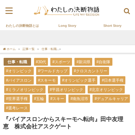
わたしの決断物語とは
Long Story
Short Story
ホーム
記事一覧
仕事・転職
『バイアスロンからスキーモへ転向』田中友理恵 
仕事・転職
#30代
#スポーツ
#新潟県
#自衛隊
#オリンピック
#ワールドカップ
#クロスカントリー
#バイアスロン
#スキーモ
#オリンピック選手
#日本選手権
#ミラノオリンピック
#平昌オリンピック
#北京オリンピック
#世界選手権
#五輪
#スキー
#南魚沼市
#デュアルキャリア
#選考レース
『バイアスロンからスキーモへ転向』田中友理
恵 株式会社アスクゲート