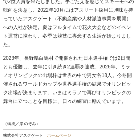
で2位入賞を果たしました。手ごたえを感じてスキーモへの
転向を決意し、2022年10月にはアスリート採用に興味を持
っていたアスクゲート（不動産業や人材派遣事業を展開）
への入社が決定。夏はフルタイムで花火大会などのイベン
ト運営に携わり、冬季は競技に専念する生活が始まりまし
た。
2023年、長野県白馬村で開催された日本選手権では2日間
とも優勝し、去年に引き続き2連覇を達成。2026年、ミラ
ノオリンピックの出場枠は世界の中で男女各18人。今冬開
催されるワールドカップや世界選手権の結果でオリンピッ
ク出場が決まります。いまはミラノで再びオリンピックの
舞台に立つことを目標に、日々の練習に励んでいます。
（構成／岸 のぞみ）
株式会社アスクゲート
ホームページ