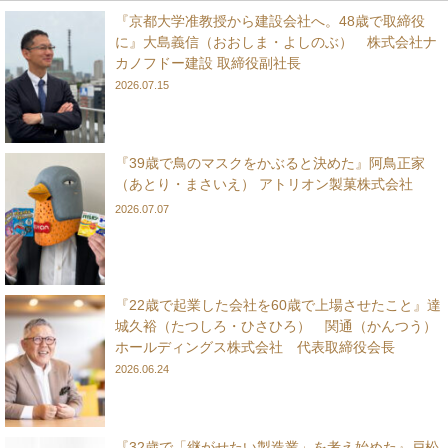
『京都大学准教授から建設会社へ。48歳で取締役
に』大島義信（おおしま・よしのぶ） 株式会社ナ
カノフドー建設 取締役副社長
2026.07.15
『39歳で鳥のマスクをかぶると決めた』阿鳥正家
（あとり・まさいえ） アトリオン製菓株式会社
2026.07.07
『22歳で起業した会社を60歳で上場させたこと』達
城久裕（たつしろ・ひさひろ） 関通（かんつう）
ホールディングス株式会社 代表取締役会長
2026.06.24
『32歳で「継がせたい製造業」を考え始めた』戸松