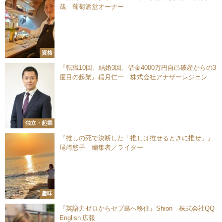
哉 葡萄酒堂オーナー
資格
『転職10回、結婚3回、借金4000万円自己破産からの3
度目の起業』稲月仁一 株式会社アナザーレジェンド
代表取締役
独立・起業
『推しの死で決断した「推しは推せるときに推せ」』
尾崎悠子 編集者／ライター
趣味
『英語力ゼロからセブ島へ移住』Shion 株式会社QQ
English 広報