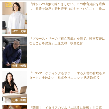
『障がいの有無で線引きしない。市の療育施設を退職
し、起業を決意』野村寿子（のむら・ひさこ） 作業
療法士／株式会社ピーエーエス 代表取締役
独立・起業
『ブルース・リーの『死亡遊戯』を観て、映画監督に
なることを決意』三原光尋 映画監督
仕事・転職
『SNSマーケティングをサポートする人材の育成をス
タート』土岐あい 株式会社エニシャ 代表取締役
仕事・転職
『難関！ イタリアのソムリエ試験に挑戦』川口真