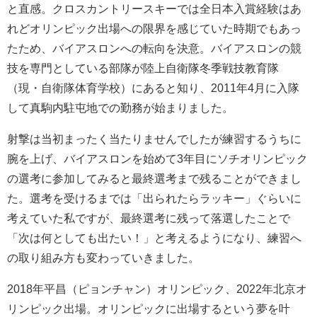
と直感。クロスカントリースキーでは全日本入賞経験はあ
れどオリンピック出場への限界を感じていた時期でもあっ
たため、バイアスロンへの転向を決意。バイアスロンの競
技を専門としている部隊が陸上自衛隊冬季戦技教育隊
（現・自衛隊体育学校）にあると知り、2011年4月に入隊
して真駒内駐屯地での勤務が始まりました。
射撃は当初まったく当たりませんでしたが練習するうちに
腕を上げ、バイアスロンを始めて3年目にソチオリンピック
の選考に参加してみると最終選考まで残ることができまし
た。選考を受けるまでは「出られたらラッキー」ぐらいに
考えていた私ですが、最終選考に残って落選したことで
「次は何としても出たい！」と考えるようになり、練習へ
の取り組み方も変わっていきました。
2018年平昌（ピョンチャン）オリンピック、2022年北京オ
リンピック出場。オリンピックに出場するという夢を叶