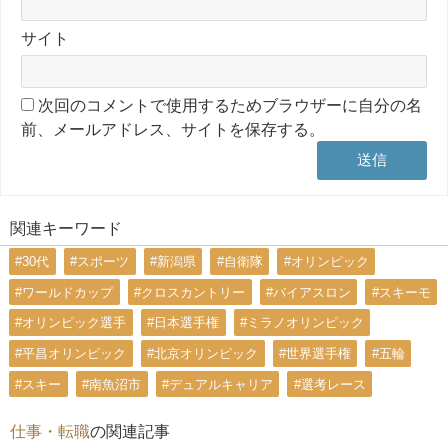
サイト
次回のコメントで使用するためブラウザーに自分の名
前、メールアドレス、サイトを保存する。
関連キーワード
#30代
#スポーツ
#新潟県
#自衛隊
#オリンピック
#ワールドカップ
#クロスカントリー
#バイアスロン
#スキーモ
#オリンピック選手
#日本選手権
#ミラノオリンピック
#平昌オリンピック
#北京オリンピック
#世界選手権
#五輪
#スキー
#南魚沼市
#デュアルキャリア
#選考レース
仕事・転職
の関連記事