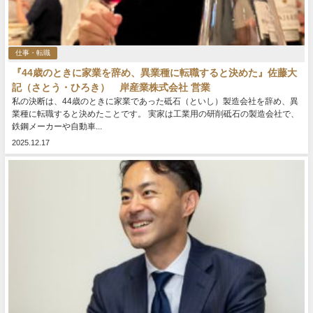
仕事・転職
『44歳のときに家業を辞め、異業種に転職すると決めた』佐藤大
記（さとう・ひろき） 岸産業株式会社 営業
私の決断は、44歳のときに家業であった砥石（といし）製造会社を辞め、異
業種に転職すると決めたことです。 実家は工業用の研削砥石の製造会社で、
鉄鋼メーカーや自動車...
2025.12.17