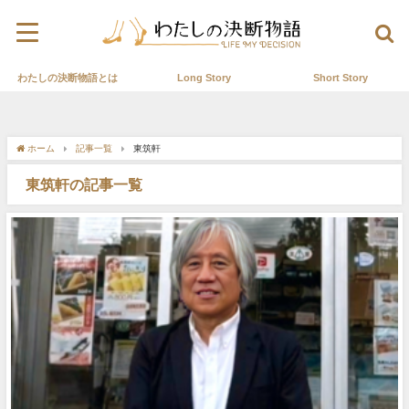
わたしの決断物語とは
Long Story
Short Story
ホーム
記事一覧
東筑軒
東筑軒の記事一覧