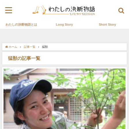
わたしの決断物語とは
Long Story
Short Story
ホーム
記事一覧
猛獣
猛獣の記事一覧