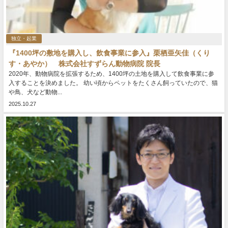
独立・起業
『1400坪の敷地を購入し、飲食事業に参入』栗栖亜矢佳（くり
す・あやか） 株式会社すずらん動物病院 院長
2020年、動物病院を拡張するため、1400坪の土地を購入して飲食事業に参
入することを決めました。 幼い頃からペットをたくさん飼っていたので、猫
や鳥、犬など動物...
2025.10.27