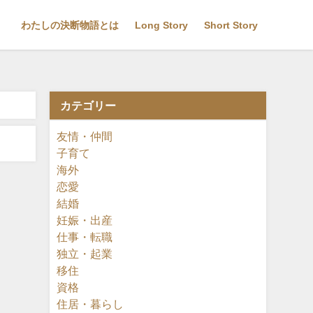
わたしの決断物語とは
Long Story
Short Story
カテゴリー
友情・仲間
子育て
海外
恋愛
結婚
妊娠・出産
仕事・転職
独立・起業
移住
資格
住居・暮らし