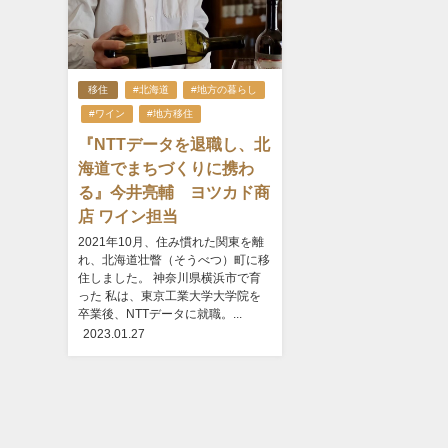
移住
#北海道
#地方の暮らし
#ワイン
#地方移住
『NTTデータを退職し、北
海道でまちづくりに携わ
る』今井亮輔 ヨツカド商
店 ワイン担当
2021年10月、住み慣れた関東を離
れ、北海道壮瞥（そうべつ）町に移
住しました。 神奈川県横浜市で育
った 私は、東京工業大学大学院を
卒業後、NTTデータに就職。...
2023.01.27