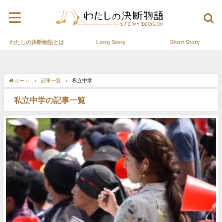
わたしの決断物語とは
Long Story
Short Story
ホーム
記事一覧
私立中学
私立中学の記事一覧