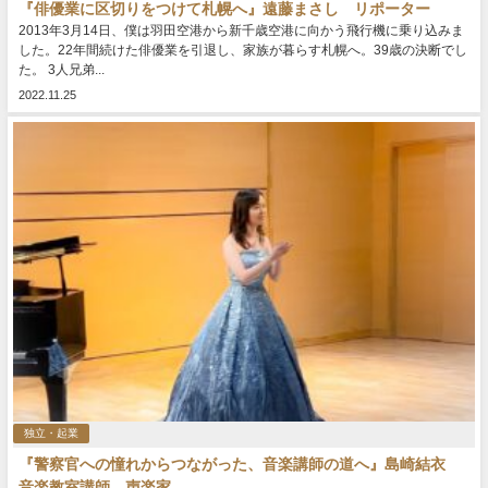
『俳優業に区切りをつけて札幌へ』遠藤まさし リポーター
2013年3月14日、僕は羽田空港から新千歳空港に向かう飛行機に乗り込みま
した。22年間続けた俳優業を引退し、家族が暮らす札幌へ。39歳の決断でし
た。 3人兄弟...
2022.11.25
独立・起業
『警察官への憧れからつながった、音楽講師の道へ』島崎結衣
音楽教室講師 声楽家