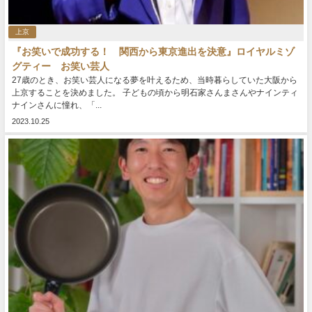
上京
『お笑いで成功する！ 関西から東京進出を決意』ロイヤルミゾ
グティー お笑い芸人
27歳のとき、お笑い芸人になる夢を叶えるため、当時暮らしていた大阪から
上京することを決めました。 子どもの頃から明石家さんまさんやナインティ
ナインさんに憧れ、「...
2023.10.25