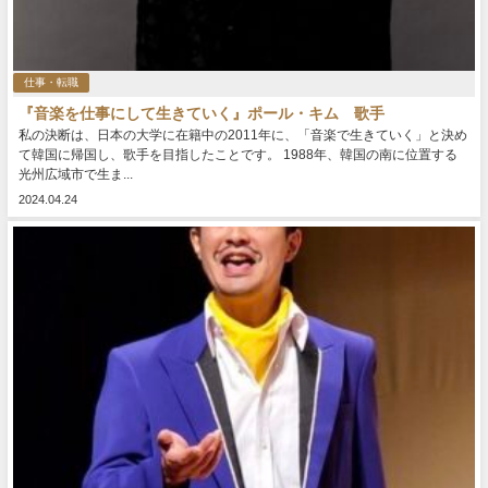
仕事・転職
『音楽を仕事にして生きていく』ポール・キム 歌手
私の決断は、日本の大学に在籍中の2011年に、「音楽で生きていく」と決め
て韓国に帰国し、歌手を目指したことです。 1988年、韓国の南に位置する
光州広域市で生ま...
2024.04.24