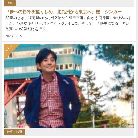
上京
『夢への切符を握りしめ、北九州から東京へ』櫻 シンガー
23歳のとき、福岡県の北九州空港から羽田空港に向かう飛行機に乗り込みま
した。小さなキャリーバッグとラジカセ1つ。そして、「歌手になる」とい
う夢への切符だけを握り...
2023.02.15
PLUS
仕事・転職