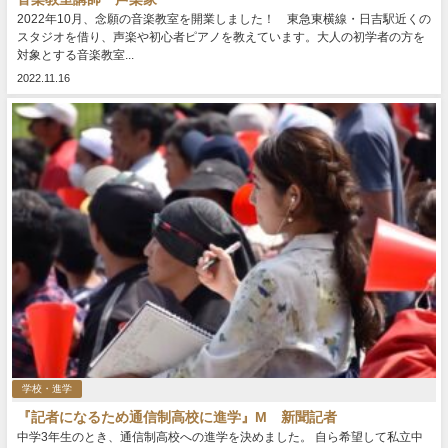
2022年10月、念願の音楽教室を開業しました！ 東急東横線・日吉駅近くの
スタジオを借り、声楽や初心者ピアノを教えています。大人の初学者の方を
対象とする音楽教室...
2022.11.16
学校・進学
『記者になるため通信制高校に進学』M 新聞記者
中学3年生のとき、通信制高校への進学を決めました。 自ら希望して私立中