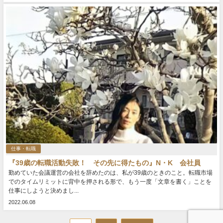
仕事・転職
『39歳の転職活動失敗！ その先に得たもの』N・K 会社員
勤めていた会議運営の会社を辞めたのは、私が39歳のときのこと。転職市場
でのタイムリミットに背中を押される形で、もう一度「文章を書く」ことを
仕事にしようと決めまし...
2022.06.08