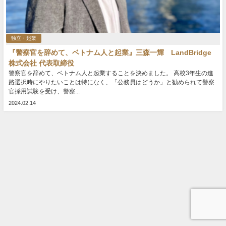
独立・起業
『警察官を辞めて、ベトナム人と起業』三森一輝 LandBridge
株式会社 代表取締役
警察官を辞めて、ベトナム人と起業することを決めました。 高校3年生の進
路選択時にやりたいことは特になく、「公務員はどうか」と勧められて警察
官採用試験を受け、警察...
2024.02.14