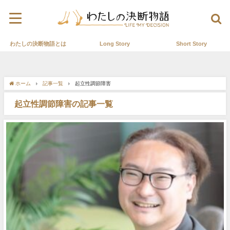
わたしの決断物語とは
Long Story
Short Story
ホーム
記事一覧
起立性調節障害
起立性調節障害の記事一覧