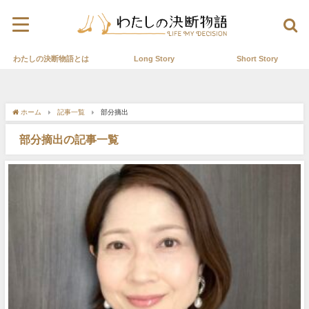
わたしの決断物語とは
Long Story
Short Story
ホーム
記事一覧
部分摘出
部分摘出の記事一覧