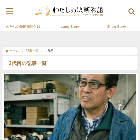
わたしの決断物語とは
Long Story
Short Story
ホーム
記事一覧
2代目
2代目の記事一覧