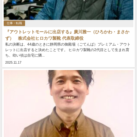
仕事・転職
『アウトレットモールに出店する』廣川雅一（ひろかわ・まさか
ず） 株式会社ヒロカワ製靴 代表取締役
私の決断は、44歳のときに静岡県の御殿場（ごてんば）プレミアム・アウト
レットに出店すると決めたことです。 ヒロカワ製靴の2代目として生まれ育
ち、幼い頃は自宅に隣...
2025.11.17