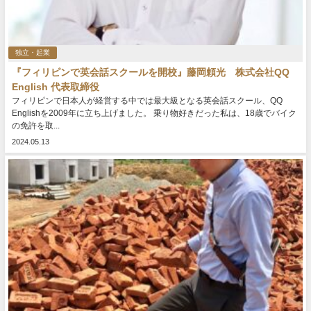
独立・起業
『フィリピンで英会話スクールを開校』藤岡頼光 株式会社QQ
English 代表取締役
フィリピンで日本人が経営する中では最大級となる英会話スクール、QQ
Englishを2009年に立ち上げました。 乗り物好きだった私は、18歳でバイク
の免許を取...
2024.05.13