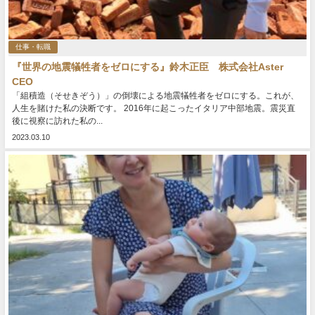
仕事・転職
『世界の地震犠牲者をゼロにする』鈴木正臣 株式会社Aster
CEO
「組積造（そせきぞう）」の倒壊による地震犠牲者をゼロにする。これが、
人生を賭けた私の決断です。 2016年に起こったイタリア中部地震。震災直
後に視察に訪れた私の...
2023.03.10