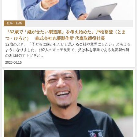
仕事・転職
『32歳で「継がせたい製造業」を考え始めた』戸松裕登（とま
つ・ひろと） 株式会社丸菱製作所 代表取締役社長
32歳のとき、「子どもに継がせたいと思える会社や業界にしたい」と考える
ようになりました。 姉2人の末っ子長男で、父は私を家業である丸菱製作所
の3代目のアトツギと...
2026.06.15