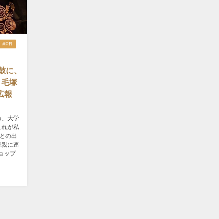
#PR
鼓に、
』毛塚
広報
め、大学
これが私
鼓との出
母親に連
ョップ