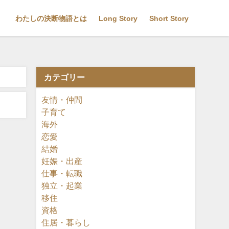
わたしの決断物語とは
Long Story
Short Story
カテゴリー
友情・仲間
子育て
海外
恋愛
結婚
妊娠・出産
仕事・転職
独立・起業
移住
資格
住居・暮らし