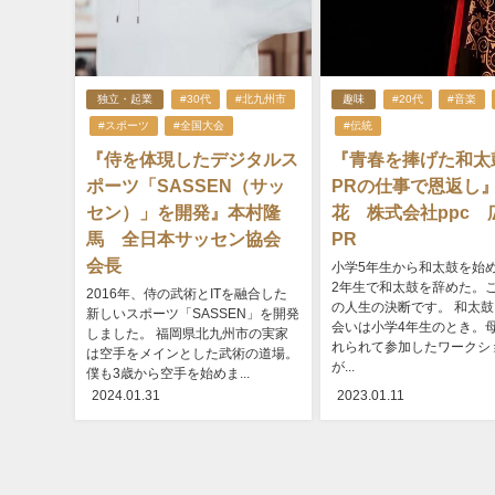
独立・起業
#30代
#北九州市
趣味
#20代
#音楽
#スポーツ
#全国大会
#伝統
『侍を体現したデジタルス
『青春を捧げた和太
ポーツ「SASSEN（サッ
PRの仕事で恩返し
セン）」を開発』本村隆
花 株式会社ppc 
馬 全日本サッセン協会
PR
会長
小学5年生から和太鼓を始
2年生で和太鼓を辞めた。
2016年、侍の武術とITを融合した
の人生の決断です。 和太
新しいスポーツ「SASSEN」を開発
会いは小学4年生のとき。
しました。 福岡県北九州市の実家
れられて参加したワークシ
は空手をメインとした武術の道場。
が...
僕も3歳から空手を始めま...
2024.01.31
2023.01.11