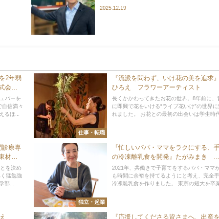
2025.12.19
を2年弱
『流派を問わず、いけ花の美を追求
式会
ひろえ フラワーアーティスト
フェバーを
長くかかわってきたお花の世界。8年前に、
で自信満々
に即興で花をいける“ライブ花いけ”の世界に
るほ...
れました。 お花との最初の出会いは学生時代。
仕事・転職
問診療専
『忙しいパパ・ママをラクにする、
東材祐
の冷凍離乳食を開発』たがみまき
師
mom’s（マムズ） 代表
ことを決め
2021年、共働きで子育てをするパパ・ママ
べく猛勉強
も時間に余裕を持てるようにと考え、完全
...
冷凍離乳食を作りました。 東京の短大を卒業後
独立・起業
え
『応援してくださる皆さまへ、出産