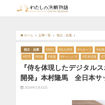
ホーム
記事一覧
独立・起業
『侍を体現したデジ
独立・起業
#30代
#北九州市
#スポーツ
#全国
#空手
#武術
#道場
#チャンバラ
#宮本武蔵
#
『侍を体現したデジタルスポ
開発』本村隆馬 全日本サ
2024年1月31日