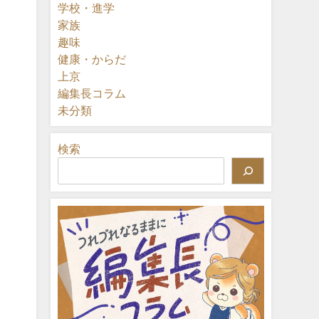
学校・進学
家族
趣味
健康・からだ
上京
編集長コラム
未分類
検索