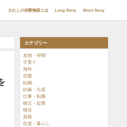
わたしの決断物語とは
Long Story
Short Story
カテゴリー
協会 会長
友情・仲間
子育て
海外
恋愛
を
結婚
妊娠・出産
仕事・転職
独立・起業
移住
資格
住居・暮らし