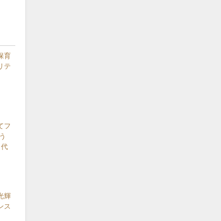
保育
リテ
てフ
う
 代
光輝
ンス