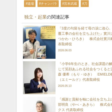
#道場
#チャンバラ
#宮本武蔵
#刀
独立・起業
の関連記事
『3度の勾留を経て母の涙に改心
覆工事の会社を立ち上げた』實川
つかわ・ひろき） 株式会社實川耐
表取締役
2026.06.03
『小学6年生のとき、社会課題の
じて笑顔あふれる社会をつくると
森 優希（もり・ゆき） EMIEL
（エミールド）代表取締役
2026.05.13
『感謝と貢献を軸に会社を立ち上
部明良（やべ・あきら） 株式会
クス 代表取締役