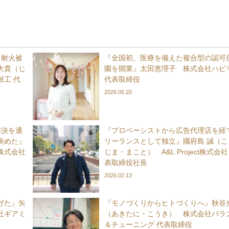
、耐火被
『全国初、医療を備えた複合型の認可
大貴（じ
園を開業』太田恵理子 株式会社ハビ
工 代
代表取締役
2026.05.20
解決を通
『プロベーシストから広告代理店を経
決めた』
リーランスとして独立』國府島 誠（こ
D株式会社
じま・まこと） A&L Project株式会社
表取締役社長
2026.02.13
げた』矢
『モノづくりからヒトづくりへ』秋谷
社ギアミ
（あきたに・こうき） 株式会社バラ
＆チューニング 代表取締役