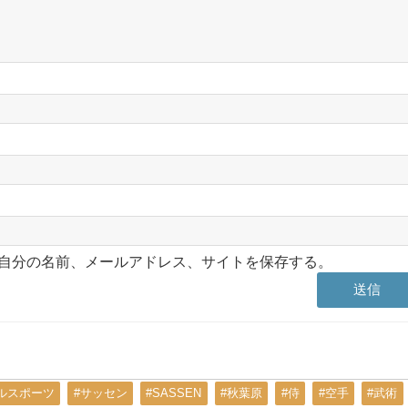
自分の名前、メールアドレス、サイトを保存する。
ルスポーツ
#サッセン
#SASSEN
#秋葉原
#侍
#空手
#武術