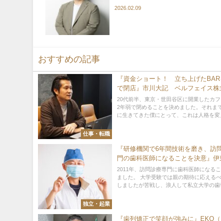
2026.02.09
おすすめの記事
『資金ショート！ 立ち上げたBAR
で閉店』市川大記 ベルフェイス株
社
20代前半、東京・世田谷区に開業したカ
2年弱で閉めることを決めました。それま
に生きてきた僕にとって、これは人格を変え
仕事・転職
『研修機関で6年間技術を磨き、訪
門の歯科医師になることを決意』伊
（いとう・さいゆう） 訪問歯科医
2011年、訪問診療専門に歯科医師になる
ました。 大学受験では親の期待に応える
しましたが苦戦し、浪人して私立大学の歯学部
独立・起業
『歯列矯正で笑顔が強みに』EKO（