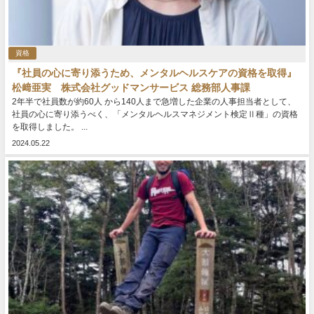
資格
『社員の心に寄り添うため、メンタルヘルスケアの資格を取得』
松﨑亜実 株式会社グッドマンサービス 総務部人事課
2年半で社員数が約60人 から140人まで急増した企業の人事担当者として、
社員の心に寄り添うべく、「メンタルヘルスマネジメント検定Ⅱ種」の資格
を取得しました。 ...
2024.05.22