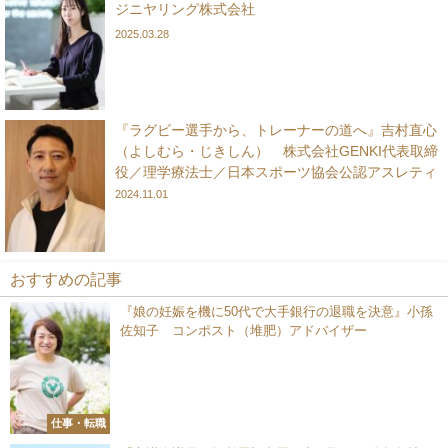
ジニヤリング株式会社
2025.03.28
『ラグビー選手から、トレーナーの道へ』吉村直心
（よしむら・じきしん） 株式会社GENKI代表取締
役／理学療法士／日本スポーツ協会公認アスレティ
ックトレーナー
2024.11.01
おすすめの記事
『娘の妊娠を機に50代で大手銀行の退職を決意』小孫
佐知子 コンポスト（堆肥）アドバイザー
仕事・転職