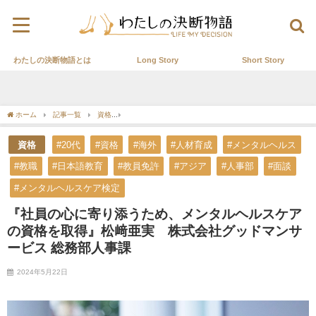
わたしの決断物語とは
Long Story
Short Story
ホーム
記事一覧
資格
『社員の心に寄り添うため、メンタルヘルスケアの資格を
資格
#20代
#資格
#海外
#人材育成
#メンタルヘルス
#教職
#日本語教育
#教員免許
#アジア
#人事部
#面談
#メンタルヘルスケア検定
『社員の心に寄り添うため、メンタルヘルスケア
の資格を取得』松﨑亜実 株式会社グッドマンサ
ービス 総務部人事課
2024年5月22日