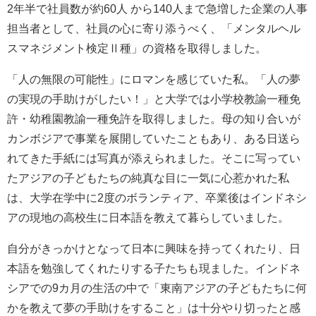
2年半で社員数が約60人 から140人まで急増した企業の人事
担当者として、社員の心に寄り添うべく、「メンタルヘル
スマネジメント検定Ⅱ種」の資格を取得しました。
「人の無限の可能性」にロマンを感じていた私。「人の夢
の実現の手助けがしたい！」と大学では小学校教諭一種免
許・幼稚園教諭一種免許を取得しました。母の知り合いが
カンボジアで事業を展開していたこともあり、ある日送ら
れてきた手紙には写真が添えられました。そこに写ってい
たアジアの子どもたちの純真な目に一気に心惹かれた私
は、大学在学中に2度のボランティア、卒業後はインドネシ
アの現地の高校生に日本語を教えて暮らしていました。
自分がきっかけとなって日本に興味を持ってくれたり、日
本語を勉強してくれたりする子たちも現ました。インドネ
シアでの9カ月の生活の中で「東南アジアの子どもたちに何
かを教えて夢の手助けをすること」は十分やり切ったと感