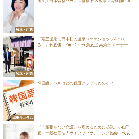
団法人日本骨格バランス協会 代表理事／骨格補正メイ
ク専門家
独立・起業
『蔵王温泉に日本初の温泉コーデショップをつく
る！』竹直也 Zao Onsen 湯旅屋 高湯堂 オーナー／
株式会社LABEL LINK 代表取締役
独立・起業
韓国語レベルはどの程度アップしたのか？
編集長コラム
『「頑張らない介護」を広めるために起業』小山千
夏 一般社団法人ライフリプランニング協会 代表理
事