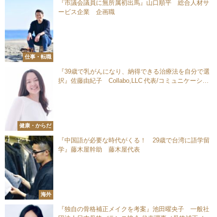
『市議会議員に無所属初出馬』山口順平 総合人材サ
ービス企業 企画職
仕事・転職
『39歳で乳がんになり、納得できる治療法を自分で選
択』佐藤由紀子 Collabo,LLC 代表/コミュニケーショ
ンプロデューサー
健康・からだ
『中国語が必要な時代がくる！ 29歳で台湾に語学留
学』藤木屋幹助 藤木屋代表
海外
『独自の骨格補正メイクを考案』池田曜央子 一般社