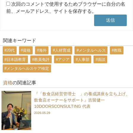
次回のコメントで使用するためブラウザーに自分の名
前、メールアドレス、サイトを保存する。
関連キーワード
#20代
#資格
#海外
#人材育成
#メンタルヘルス
#教職
#日本語教育
#教員免許
#アジア
#人事部
#面談
#メンタルヘルスケア検定
資格
の関連記事
『「飲食店経営管理士®」の養成講座を立ち上げ、
飲食店オーナーをサポート』吉留健一
10DOORSCONSULTING 代表
2026.05.29