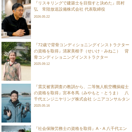
『リスキリングで建築士を目指すと決めた』田村
弘 常陸放送設備株式会社 代表取締役
2026.05.22
『72歳で背骨コンディショニングインストラクター
の資格を取得』清家美根子（せいけ・みねこ） 背
骨コンディショニングインストラクター
2025.09.12
『震災被害調査の教訓から、二等無人航空機操縦士
の資格を取得』宮本冬馬（みやもと・とうま） 八
千代エンジニヤリング株式会社 シニアコンサルタン
ト
2025.05.16
『社会保険労務士の資格を取得』A・A 八千代エン