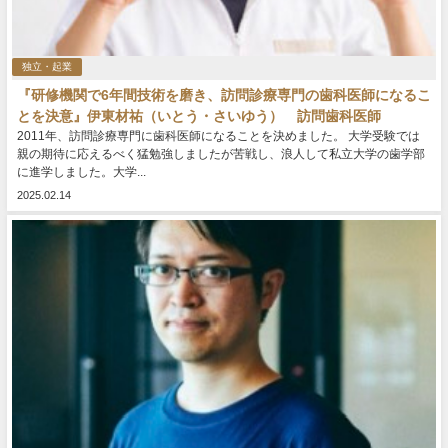
独立・起業
『研修機関で6年間技術を磨き、訪問診療専門の歯科医師になるこ
とを決意』伊東材祐（いとう・さいゆう） 訪問歯科医師
2011年、訪問診療専門に歯科医師になることを決めました。 大学受験では
親の期待に応えるべく猛勉強しましたが苦戦し、浪人して私立大学の歯学部
に進学しました。大学...
2025.02.14