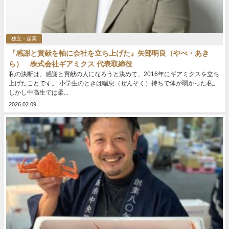
独立・起業
『感謝と貢献を軸に会社を立ち上げた』矢部明良（やべ・あき
ら） 株式会社ギアミクス 代表取締役
私の決断は、感謝と貢献の人になろうと決めて、2016年にギアミクスを立ち
上げたことです。 小学生のときは喘息（ぜんそく）持ちで体が弱かった私。
しかし中高生では柔...
2026.02.09