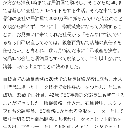
夕方から深夜1時までは居酒屋で勤務し、そこから朝6時ま
では新しい会社でアルバイトをする生活。そんな中でも食
品卸の会社や居酒屋で2000万円に膨らんでいた借金のこと
が頭から離れず、ついに十二指腸潰瘍になって入院するこ
とに。お見舞いに来てくれた社長から「そんなに悩んでい
るなら自己破産してみては。阪急百貨店で店舗の責任者を
任せたい」と言われ、数カ月悩んだ末に自己破産を決意。
食品卸の会社も居酒屋もすべて廃業して、半年以上かけて
清算。1から出直すことに決めました。
百貨店での店長業務は20代での店長経験が役に立ち、ホス
ト時代に培ったトーク技術で女性客の心をつかむことにも
成功。33歳で正社員、42歳でEC事業部の部長にも就任する
ことができました。販促業務、仕入れ、在庫管理、スタッ
フたちの調整等、EC業務にかかわる全般をリーダーとして
取り仕切るほか商品開発にも携わり、次々とヒット商品を
生み出すプランナーとしても評価いただくことができまし