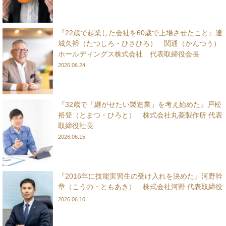
『22歳で起業した会社を60歳で上場させたこと』達
城久裕（たつしろ・ひさひろ） 関通（かんつう）
ホールディングス株式会社 代表取締役会長
2026.06.24
『32歳で「継がせたい製造業」を考え始めた』戸松
裕登（とまつ・ひろと） 株式会社丸菱製作所 代表
取締役社長
2026.06.15
『2016年に技能実習生の受け入れを決めた』河野幹
章（こうの・ともあき） 株式会社河野 代表取締役
2026.06.10