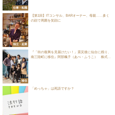
仕事・転職
【第1回】ITコンサル、BARオーナー、母親……多く
の顔で周囲を笑顔に
独立・起業
『「街の復興を見届けたい！」震災後に仙台に残り、
南三陸町に移住』阿部楓子（あべ・ふうこ） 株式会
社グリーディー COO
移住
「めっちゃ」は死語ですか？