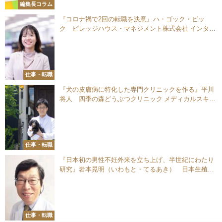
編集長コラム
『コロナ禍で2回の転職を決意』ハ・ゴック・ビッ
ク ビレッジハウス・マネジメント株式会社 インター
ナショナルサポートチーム ベトナム語担当
仕事・転職
『犬の皮膚病に特化した専門クリニックを作る』平川
将人 四季の森どうぶつクリニック メディカルスキン
ケアセンター 院長／獣医師
仕事・転職
『日本初の男性不妊外来を立ち上げ、半世紀にわたり
研究』岩本晃明（いわもと・てるあき） 日本生殖医
学会認定生殖医療専門医／泌尿器科専門医
仕事・転職