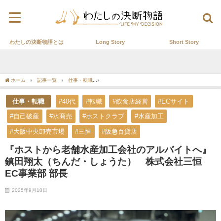
わたしの決断物語とは
Long Story
Short Story
ホーム
記事一覧
仕事・転職
『ホストから老舗水産加工会社のアルバイトへ』鎮田
仕事・転職
#40代
#転職
#飲食店経営
#ECサイト
#自己破産
#水商売
#ホストクラブ
#水産加工
#大阪中央卸売市場
#三恒
#阪急百貨店
『ホストから老舗水産加工会社のアルバイトへ』
鎮田翔太（ちんだ・しょうた） 株式会社三恒
EC事業部 部長
2025年9月10日