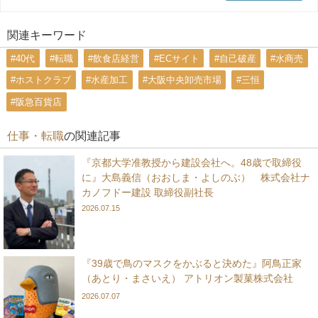
関連キーワード
#40代
#転職
#飲食店経営
#ECサイト
#自己破産
#水商売
#ホストクラブ
#水産加工
#大阪中央卸売市場
#三恒
#阪急百貨店
仕事・転職
の関連記事
『京都大学准教授から建設会社へ。48歳で取締役
に』大島義信（おおしま・よしのぶ） 株式会社ナ
カノフドー建設 取締役副社長
2026.07.15
『39歳で鳥のマスクをかぶると決めた』阿鳥正家
（あとり・まさいえ） アトリオン製菓株式会社
2026.07.07