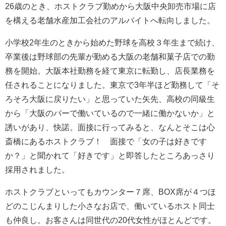
26歳のとき、ホストクラブ勤めから大阪中央卸売市場に店
を構える老舗水産加工会社のアルバイトへ転向しました。
小学校2年生のときから始めた野球を高校３年生まで続け、
卒業後は野球部の先輩が勤める大阪の老舗和菓子店での勤
務を開始。大阪本社勤務を経て東京に転勤し、店長業務を
任されることになりました。東京で3年半ほど勤務して「そ
ろそろ大阪に戻りたい」と思っていた矢先、高校の同級生
から「大阪のバーで働いているので一緒に働かないか」と
誘いがあり、快諾。面接に行ってみると、なんとそこは心
斎橋にあるホストクラブ！ 面接で「女の子は好きです
か？」と聞かれて「好きです」と即答したところあっさり
採用されました。
ホストクラブといってもカウンター７席、BOX席が４つほ
どのこじんまりした小さなお店で、働いているホスト同士
も仲良し。お客さんは同世代の20代女性がほとんどです。