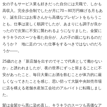
女の子もサービス業も好きだった自分には天職で、しかも
高収入。完全歩合制でしたが月に70～80万円稼げる月もあ
り、誕生日にはお客さんから高価なプレゼントをもらうこ
とも。仕事は楽しく順調でしたが、あまりにも調子が良か
ったので次第に不安に襲われるようになりました。金髪に
キラキラのスーツを着た自分が、人の子の親になれるのだ
ろうか？ 地に足のついた仕事をするべきではないのだろ
うか――。
25歳のとき「新店舗を出すのでそこで代表として働かない
か」と誘われましたが、夜の世界にずっと留まることに不
安があったこと、毎日大量にお酒を飲むことが体力的に厳
しくなってきたことを感じ、思い切って大阪中央卸売市場
に店を構える老舗水産加工会社のアルバイトに転職しまし
た。
髪は金髪から黒に染め直し、キラキラのスーツも高価なア