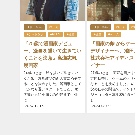
仕事・転職
#50代
仕事・転職
#40代
#
#チャレンジ
#PLUS
#漫画
#漫画
#ゲーム
『25歳で漫画家デビュ
『画家の卵 からゲ
ー、漫画を描いて生きてい
デザイナーへ』池
くことを決意』高瀬志帆
株式会社アイディス
漫画家
イナー
24歳のとき、絵を描いて生きてい
27歳のとき、画家を目指す
くため、漫画雑誌の新人賞に応募す
方向転換し、ゲームのデザ
ることを決めました。漫画家として
なることを決めました。 
はかなり遅いスタートでした。 幼
父の仕事の関係で、インド
少期から絵を描くのが好きで、外
ジャカルタ日本学校に通っ
で...
し...
2024.12.16
2024.08.09