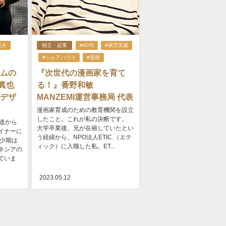
美大
独立・起業
#40代
#就労支援
#シェアハウス
#漫画
ームの
『次世代の漫画家を育て
田真也
る！』番野和敏
 デザ
MANZEMI運営事務局 代表
漫画家育成のための教育機関を設立
したこと。これが私の決断です。
道から
大学卒業後、兄が在籍していたとい
イナーに
う経緯から、NPO法人ETIC.（エテ
幼少期は
ィック）に入職した私。ET...
ネシアの
ていま
2023.05.12