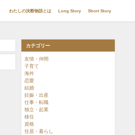
わたしの決断物語とは
Long Story
Short Story
カテゴリー
友情・仲間
子育て
海外
恋愛
結婚
妊娠・出産
仕事・転職
独立・起業
移住
資格
住居・暮らし