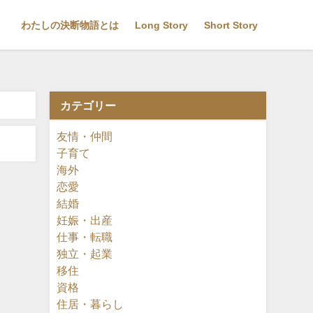
わたしの決断物語とは
Long Story
Short Story
カテゴリー
友情・仲間
子育て
海外
恋愛
結婚
妊娠・出産
仕事・転職
独立・起業
移住
資格
住居・暮らし