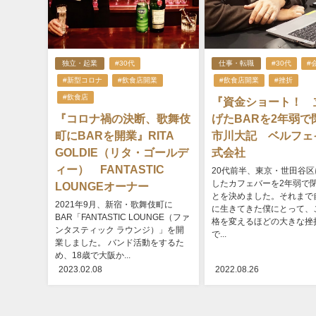
独立・起業
#30代
仕事・転職
#30代
#
#新型コロナ
#飲食店開業
#飲食店開業
#挫折
#飲食店
『資金ショート！ 
『コロナ禍の決断、歌舞伎
げたBARを2年弱で
町にBARを開業』RITA
市川大記 ベルフェ
GOLDIE（リタ・ゴールデ
式会社
ィー） FANTASTIC
20代前半、東京・世田谷区
したカフェバーを2年弱で
LOUNGEオーナー
とを決めました。それまで
2021年9月、新宿・歌舞伎町に
に生きてきた僕にとって、
BAR「FANTASTIC LOUNGE（ファ
格を変えるほどの大きな挫
ンタスティック ラウンジ）」を開
で...
業しました。 バンド活動をするた
め、18歳で大阪か...
2023.02.08
2022.08.26