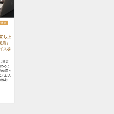
会社員
立ち上
閉店』
イス株
に開業
閉めるこ
自信満々
これは人
折体験