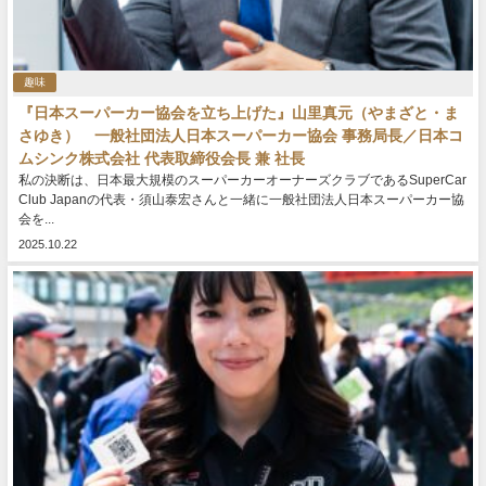
趣味
『日本スーパーカー協会を立ち上げた』山里真元（やまざと・ま
さゆき） 一般社団法人日本スーパーカー協会 事務局長／日本コ
ムシンク株式会社 代表取締役会長 兼 社長
私の決断は、日本最大規模のスーパーカーオーナーズクラブであるSuperCar
Club Japanの代表・須山泰宏さんと一緒に一般社団法人日本スーパーカー協
会を...
2025.10.22