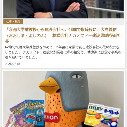
仕事・転職
『京都大学准教授から建設会社へ。48歳で取締役に』大島義信
（おおしま・よしのぶ） 株式会社ナカノフドー建設 取締役副社
長
42歳で京都大学准教授を辞めて、6年後に家業である建設会社の取締役にな
りました。 ナカノフドー建設の創業者は私の祖父で、幼少期には父が事業を
引き継いでいました。...
2026.07.15