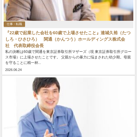
仕事・転職
『22歳で起業した会社を60歳で上場させたこと』達城久裕（たつ
しろ・ひさひろ） 関通（かんつう）ホールディングス株式会
社 代表取締役会長
私の決断は60歳で関通を東京証券取引所マザーズ（現 東京証券取引所グロー
ス市場）に上場させたことです。 父親からの暴力に悩まされた幼少期。母親
を守ることに精一杯...
2026.06.24