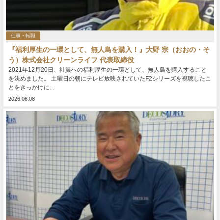
仕事・転職
『福利厚生の一環として、無人島を購入！』大野 宗（おおの・そ
う）株式会社クリーンライフ 代表取締役
2021年12月20日、社員への福利厚生の一環として、無人島を購入すること
を決めました。 土曜日の朝にテレビ放映されていたF2シリーズを視聴したこ
とをきっかけに...
2026.06.08