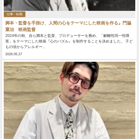
仕事・転職
脚本・監督を手掛け、人間の心をテーマにした映画を作る』門脇
重治 映画監督
2024年の秋、自ら脚本と監督、プロデューサーを務め、「解離性同一性障
害」をテーマにした映画『心のパズル』を制作することを決めました。 子ど
もの頃からアレルギー...
2026.05.27