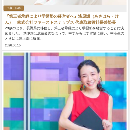
仕事・転職
『第三者承継により学習塾の経営者へ』浅原謙（あさはら・け
ん） 株式会社ファーストステップス 代表取締役社長兼塾長
29歳のとき、長野県に移住し、第三者承継により学習塾を経営することに決
めました。 幼少期は成績優秀なほうで、中学からは学習塾に通い、中高生の
ときには陸上部に所属...
2026.05.15