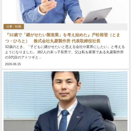
仕事・転職
『32歳で「継がせたい製造業」を考え始めた』戸松裕登（とま
つ・ひろと） 株式会社丸菱製作所 代表取締役社長
32歳のとき、「子どもに継がせたいと思える会社や業界にしたい」と考える
ようになりました。 姉2人の末っ子長男で、父は私を家業である丸菱製作所
の3代目のアトツギと...
2026.06.15