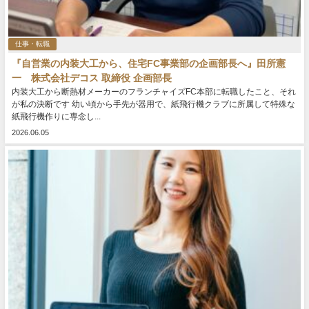
仕事・転職
『自営業の内装大工から、住宅FC事業部の企画部長へ』田所憲
一 株式会社デコス 取締役 企画部長
内装大工から断熱材メーカーのフランチャイズFC本部に転職したこと、それ
が私の決断です 幼い頃から手先が器用で、紙飛行機クラブに所属して特殊な
紙飛行機作りに専念し...
2026.06.05