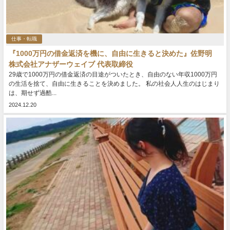
仕事・転職
『1000万円の借金返済を機に、自由に生きると決めた』佐野明
株式会社アナザーウェイブ 代表取締役
29歳で1000万円の借金返済の目途がついたとき、自由のない年収1000万円
の生活を捨て、自由に生きることを決めました。 私の社会人人生のはじまり
は、期せず過酷...
2024.12.20